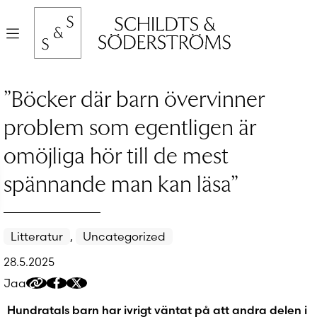
Hyppää
sisältöön
Valikko
”Böcker där barn övervinner
problem som egentligen är
omöjliga hör till de mest
spännande man kan läsa”
Litteratur
,
Uncategorized
28.5.2025
Jaa
Kopioi
Jaa
Jaa
jakolinkki
Facebookissa
Twitteriin/X:ään
Hundratals barn har ivrigt väntat på att andra delen i