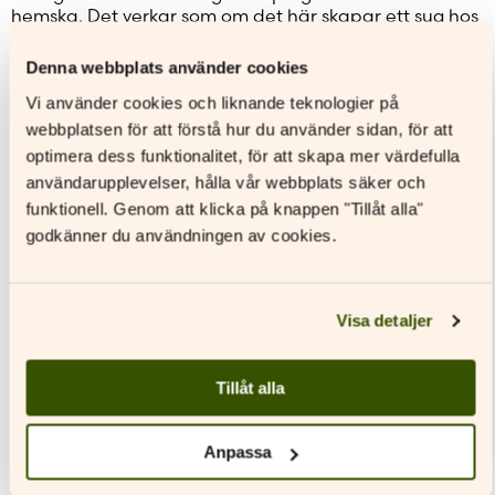
hemska. Det verkar som om det här skapar ett sug hos
många läsare, de vill veta mera! Eftersom det ändå på
förhand är svårt att veta om jag har lyckats med mitt
Denna webbplats använder cookies
mål, att skriva drivet, så blir sådan här respons som
Vi använder cookies och liknande teknologier på
Enya gav extra värdefull! Jag tror jag ska rama in
hennes brev och hänga upp det på väggen i mitt
webbplatsen för att förstå hur du använder sidan, för att
arbetsrum!
optimera dess funktionalitet, för att skapa mer värdefulla
användarupplevelser, hålla vår webbplats säker och
funktionell. Genom att klicka på knappen "Tillåt alla"
godkänner du användningen av cookies.
Visa detaljer
Tillåt alla
Anpassa