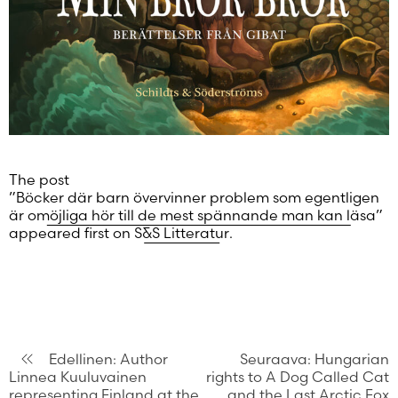
The post
”Böcker där barn övervinner problem som egentligen
är omöjliga hör till de mest spännande man kan läsa”
appeared first on
S&S Litteratur
.
Artikkelien
Edellinen:
Author
Seuraava:
Hungarian
Linnea Kuuluvainen
rights to A Dog Called Cat
selaus
representing Finland at the
and the Last Arctic Fox