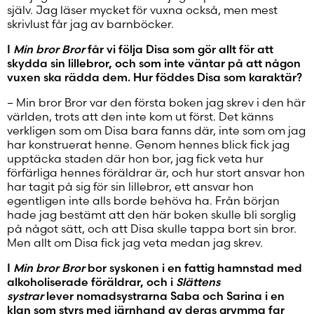
själv. Jag läser mycket för vuxna också, men mest
skrivlust får jag av barnböcker.
I
Min bror Bror
får vi följa Disa som gör allt för att
skydda sin lillebror, och som inte väntar på att någon
vuxen ska rädda dem. Hur föddes Disa som karaktär?
– Min bror Bror var den första boken jag skrev i den här
världen, trots att den inte kom ut först. Det känns
verkligen som om Disa bara fanns där, inte som om jag
har konstruerat henne. Genom hennes blick fick jag
upptäcka staden där hon bor, jag fick veta hur
förfärliga hennes föräldrar är, och hur stort ansvar hon
har tagit på sig för sin lillebror, ett ansvar hon
egentligen inte alls borde behöva ha. Från början
hade jag bestämt att den här boken skulle bli sorglig
på något sätt, och att Disa skulle tappa bort sin bror.
Men allt om Disa fick jag veta medan jag skrev.
I
Min bror Bror
bor syskonen i en fattig hamnstad med
alkoholiserade föräldrar, och i
Slättens
systrar
lever nomadsystrarna Saba och Sarina i en
klan som styrs med järnhand av deras grymma far