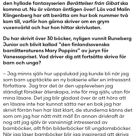
den hyllade fantasyserien
Berättelser från Gibat
ska
komma ut. Nu är väntan äntligen över! Läs vad Malin
Klingenberg har att berätta om hur bok nummer två
kom till, varför hon gärna skriver om en grym
vuxenvärld och hur hon hittar skrivlusten.
Du har skrivit över 30 böcker, nyligen vunnit Runeberg
Junior och blivit kallad ”den finlandssvenska
barnlitteraturens Mary Poppins” av juryn för
Vanessapriset. Vad driver dig att fortsätta skriva för
barn och unga?
– Jag minns själv hur uppslukad jag kunde bli när jag
som barn upptäckte en ny bokserie eller en intressant
författare. Jag tror det är den upplevelsen jag
ständigt försöker återskapa, inte för mig själv, utan för
mina läsare. Det jag blir gladast över är att höra att
en läsare inte har kunnat sätta ner en bok jag har
skrivit förrän hen har läst klart, de stunderna känns det
som om jag har nått mitt mål! En annan drivkraft är
nog att jag själv är vansinnigt intresserad av
barnböcker, allt från bilderböcker till ungdomsböcker.
När jag läser barnböcker blir jag inspirerad att skriva