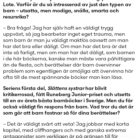
Lote. Varför är du så intresserad av just den typen av
barn – utsatta, men modiga, snälla, smarta och
resursrika?
– Bra fråga! Jag har själv haft en väldigt trygg
uppväxt, så jag bearbetar inget eget trauma, men
som barn är man ju väldigt maktlös oavsett om man
har det bra eller dåligt. Om man har det bra är det
inte så farligt, men om man har det dåligt, som barnen
i de här böckerna, kanske man måste vara påhittigare
än de flesta, och berättelser där barn övervinner
problem som egentligen är omöjliga att övervinna hör
ofta till de mest spännande böcker man kan läsa.
Seriens första del,
Slättens systrar
har blivit
kritikerrosad, fått Runeberg Junior-priset och utsetts
till en av årets bästa barnböcker i Sverige. Men du får
också väldigt fin respons från barn. Vad tror du det är
som gör att barn fastnar så för dina berättelser?
– Det är väldigt svårt att veta! Jag jobbar med korta
kapitel, med cliffhangers och med ganska extrema
antagonister som verkligen är på gränsen till för