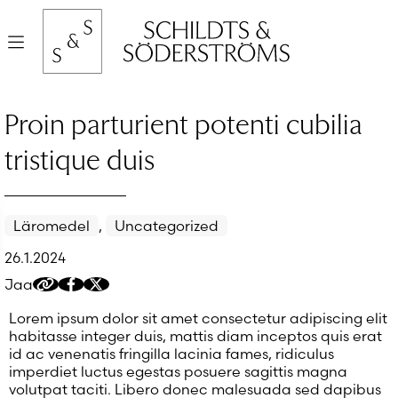
Hyppää
sisältöön
Valikko
Proin parturient potenti cubilia
tristique duis
Läromedel
,
Uncategorized
26.1.2024
Jaa
Kopioi
Jaa
Jaa
jakolinkki
Facebookissa
Twitteriin/X:ään
Lorem ipsum dolor sit amet consectetur adipiscing elit
habitasse integer duis, mattis diam inceptos quis erat
id ac venenatis fringilla lacinia fames, ridiculus
imperdiet luctus egestas posuere sagittis magna
volutpat taciti. Libero donec malesuada sed dapibus