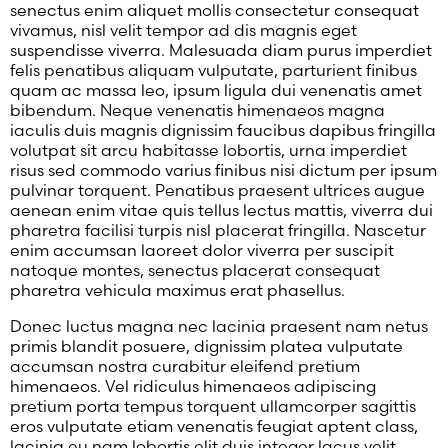
senectus enim aliquet mollis consectetur consequat
vivamus, nisl velit tempor ad dis magnis eget
suspendisse viverra. Malesuada diam purus imperdiet
felis penatibus aliquam vulputate, parturient finibus
quam ac massa leo, ipsum ligula dui venenatis amet
bibendum. Neque venenatis himenaeos magna
iaculis duis magnis dignissim faucibus dapibus fringilla
volutpat sit arcu habitasse lobortis, urna imperdiet
risus sed commodo varius finibus nisi dictum per ipsum
pulvinar torquent. Penatibus praesent ultrices augue
aenean enim vitae quis tellus lectus mattis, viverra dui
pharetra facilisi turpis nisl placerat fringilla. Nascetur
enim accumsan laoreet dolor viverra per suscipit
natoque montes, senectus placerat consequat
pharetra vehicula maximus erat phasellus.
Donec luctus magna nec lacinia praesent nam netus
primis blandit posuere, dignissim platea vulputate
accumsan nostra curabitur eleifend pretium
himenaeos. Vel ridiculus himenaeos adipiscing
pretium porta tempus torquent ullamcorper sagittis
eros vulputate etiam venenatis feugiat aptent class,
lacinia eu nam lobortis elit duis integer lacus velit