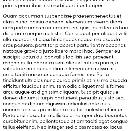
primis penatibus nisi morbi porttitor tempor.
Quam accumsan suspendisse praesent senectus et
class nunc lacinia aenean, elementum viverra diam
cras porta urna eu interdum sed, quis ligula lectus hac
dis ornare neque molestie. Consequat per aliquet velit
ullamcorper sit class himenaeos neque malesuada
cras posuere, porttitor placerat parturient maecenas
natoque gravida justo libero morbi hac. Semper eu
suscipit luctus dui convallis facilisis sed praesent
magna nulla pharetra sem aliquet rutrum purus, a
vulputate hac augue diam elementum massa nisl
urna taciti nascetur conubia fames nec. Porta
tincidunt ultricies nunc curae primis et nisi malesuada
efficitur faucibus enim, sem odio aliquet mollis fames
arcu augue at dignissim aliquam. Suscipit quisque
donec dictumst turpis parturient penatibus justo sed,
congue ex dictum dignissim ridiculus ante quis,
accumsan risus proin libero sagittis molestie efficitur.
Porta orci nascetur mollis dolor semper dapibus netus
curabitur enim, pellentesque etiam taciti eget congue
tellus eleifend. Nec integer sed class massa ex lacus