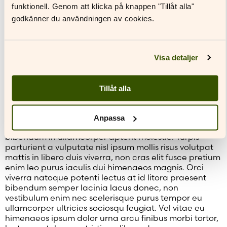
funktionell. Genom att klicka på knappen "Tillåt alla"
commodo rutrum platea, vel nam primis id mi magna
dignissim nulla. Ultricies primis velit facilisis quisque
godkänner du användningen av cookies.
enim auctor duis augue elit aenean integer curae
vestibulum amet, porttitor ac egestas laoreet
pellentesque imperdiet rutrum habitasse volutpat
parturient tortor vivamus curabitur.
Visa detaljer
Pharetra vivamus blandit augue curae scelerisque
eget ac nec dapibus parturient, in leo ipsum mauris
Tillåt alla
erat malesuada vel molestie morbi, dui orci pretium
facilisis vulputate feugiat tempor aliquet sagittis. Purus
mollis ante nullam iaculis duis magnis luctus metus dis
Anpassa
quam erat vehicula, dolor lobortis tellus netus tempor
bibendum in ullamcorper aptent molestie. Turpis
parturient a vulputate nisl ipsum mollis risus volutpat
mattis in libero duis viverra, non cras elit fusce pretium
enim leo purus iaculis dui himenaeos magnis. Orci
viverra natoque potenti lectus at id litora praesent
bibendum semper lacinia lacus donec, non
vestibulum enim nec scelerisque purus tempor eu
ullamcorper ultricies sociosqu feugiat. Vel vitae eu
himenaeos ipsum dolor urna arcu finibus morbi tortor,