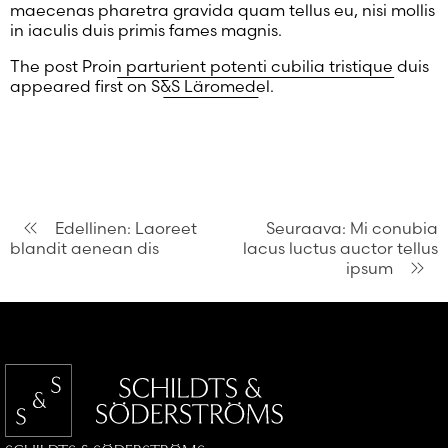
maecenas pharetra gravida quam tellus eu, nisi mollis
in iaculis duis primis fames magnis.
The post
Proin parturient potenti cubilia tristique duis
appeared first on
S&S Läromedel
.
Artikkelien
Edellinen:
Laoreet
Seuraava:
Mi conubia
blandit aenean dis
lacus luctus auctor tellus
selaus
ipsum