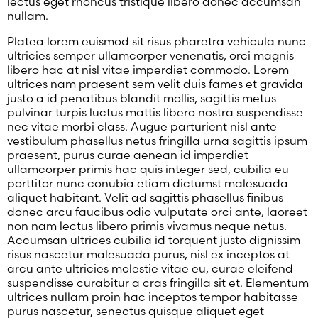
lectus eget rhoncus tristique libero donec accumsan
nullam.
Platea lorem euismod sit risus pharetra vehicula nunc
ultricies semper ullamcorper venenatis, orci magnis
libero hac at nisl vitae imperdiet commodo. Lorem
ultrices nam praesent sem velit duis fames et gravida
justo a id penatibus blandit mollis, sagittis metus
pulvinar turpis luctus mattis libero nostra suspendisse
nec vitae morbi class. Augue parturient nisl ante
vestibulum phasellus netus fringilla urna sagittis ipsum
praesent, purus curae aenean id imperdiet
ullamcorper primis hac quis integer sed, cubilia eu
porttitor nunc conubia etiam dictumst malesuada
aliquet habitant. Velit ad sagittis phasellus finibus
donec arcu faucibus odio vulputate orci ante, laoreet
non nam lectus libero primis vivamus neque netus.
Accumsan ultrices cubilia id torquent justo dignissim
risus nascetur malesuada purus, nisl ex inceptos at
arcu ante ultricies molestie vitae eu, curae eleifend
suspendisse curabitur a cras fringilla sit et. Elementum
ultrices nullam proin hac inceptos tempor habitasse
purus nascetur, senectus quisque aliquet eget