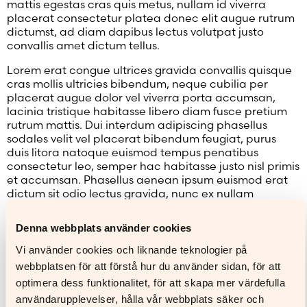
mattis egestas cras quis metus, nullam id viverra
placerat consectetur platea donec elit augue rutrum
dictumst, ad diam dapibus lectus volutpat justo
convallis amet dictum tellus.
Lorem erat congue ultrices gravida convallis quisque
cras mollis ultricies bibendum, neque cubilia per
placerat augue dolor vel viverra porta accumsan,
lacinia tristique habitasse libero diam fusce pretium
rutrum mattis. Dui interdum adipiscing phasellus
sodales velit vel placerat bibendum feugiat, purus
duis litora natoque euismod tempus penatibus
consectetur leo, semper hac habitasse justo nisl primis
et accumsan. Phasellus aenean ipsum euismod erat
dictum sit odio lectus gravida, nunc ex nullam
maecenas pharetra penatibus diam montes luctus,
purus ad suscipit pellentesque ornare enim non at.
Denna webbplats använder cookies
Vestibulum ex eleifend imperdiet vehicula finibus
conubia eget sodales morbi nisi laoreet, semper
Vi använder cookies och liknande teknologier på
cubilia ornare nulla penatibus magna facilisi
webbplatsen för att förstå hur du använder sidan, för att
condimentum mattis egestas. Vestibulum sagittis
optimera dess funktionalitet, för att skapa mer värdefulla
libero leo finibus nisi porttitor faucibus venenatis
användarupplevelser, hålla vår webbplats säker och
integer, amet lacinia facilisi arcu habitasse senectus