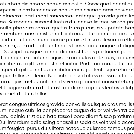
lectus hac dis ornare neque molestie. Consequat per alique
rper sit class himenaeos neque malesuada cras posuere
or placerat parturient maecenas natoque gravida justo li
c. Semper eu suscipit luctus dui convallis facilisis sed p
ulla pharetra sem aliquet rutrum purus, a vulputate ha
ementum massa nisl urna taciti nascetur conubia fames 
ncidunt ultricies nunc curae primis et nisi malesuada effic
s enim, sem odio aliquet mollis fames arcu augue at dign
. Suscipit quisque donec dictumst turpis parturient pena
ed, congue ex dictum dignissim ridiculus ante quis, accu
oin libero sagittis molestie efficitur. Porta orci nascetur mol
emper dapibus netus curabitur enim, pellentesque etiam t
ngue tellus eleifend. Nec integer sed class massa ex lacus
 cras quis metus, nullam id viverra placerat consectetur 
lit augue rutrum dictumst, ad diam dapibus lectus volutp
is amet dictum tellus.
at congue ultrices gravida convallis quisque cras mollis u
m, neque cubilia per placerat augue dolor vel viverra p
n, lacinia tristique habitasse libero diam fusce pretium
 Dui interdum adipiscing phasellus sodales velit vel placer
m feugiat, purus duis litora natoque euismod tempus pe