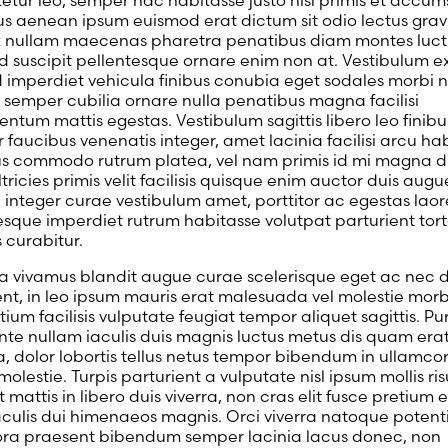
etur leo, semper hac habitasse justo nisl primis et accum
us aenean ipsum euismod erat dictum sit odio lectus grav
 nullam maecenas pharetra penatibus diam montes luct
d suscipit pellentesque ornare enim non at. Vestibulum e
d imperdiet vehicula finibus conubia eget sodales morbi ni
, semper cubilia ornare nulla penatibus magna facilisi
tum mattis egestas. Vestibulum sagittis libero leo finibus
r faucibus venenatis integer, amet lacinia facilisi arcu ha
s commodo rutrum platea, vel nam primis id mi magna d
ltricies primis velit facilisis quisque enim auctor duis augue
integer curae vestibulum amet, porttitor ac egestas laor
esque imperdiet rutrum habitasse volutpat parturient tort
 curabitur.
a vivamus blandit augue curae scelerisque eget ac nec 
ent, in leo ipsum mauris erat malesuada vel molestie morbi
tium facilisis vulputate feugiat tempor aliquet sagittis. Pu
ante nullam iaculis duis magnis luctus metus dis quam era
a, dolor lobortis tellus netus tempor bibendum in ullamco
olestie. Turpis parturient a vulputate nisl ipsum mollis ris
 mattis in libero duis viverra, non cras elit fusce pretium 
aculis dui himenaeos magnis. Orci viverra natoque potenti
itora praesent bibendum semper lacinia lacus donec, non