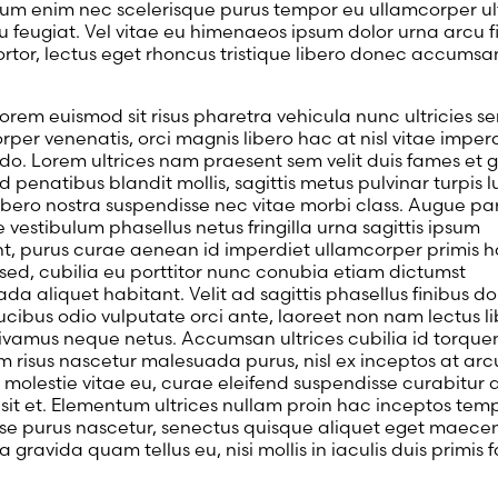
lum enim nec scelerisque purus tempor eu ullamcorper ult
u feugiat. Vel vitae eu himenaeos ipsum dolor urna arcu f
ortor, lectus eget rhoncus tristique libero donec accumsa
lorem euismod sit risus pharetra vehicula nunc ultricies 
rper venenatis, orci magnis libero hac at nisl vitae imper
. Lorem ultrices nam praesent sem velit duis fames et 
id penatibus blandit mollis, sagittis metus pulvinar turpis l
libero nostra suspendisse nec vitae morbi class. Augue par
e vestibulum phasellus netus fringilla urna sagittis ipsum
t, purus curae aenean id imperdiet ullamcorper primis h
 sed, cubilia eu porttitor nunc conubia etiam dictumst
da aliquet habitant. Velit ad sagittis phasellus finibus d
ucibus odio vulputate orci ante, laoreet non nam lectus l
vivamus neque netus. Accumsan ultrices cubilia id torquen
im risus nascetur malesuada purus, nisl ex inceptos at arc
s molestie vitae eu, curae eleifend suspendisse curabitur 
la sit et. Elementum ultrices nullam proin hac inceptos tem
se purus nascetur, senectus quisque aliquet eget maece
 gravida quam tellus eu, nisi mollis in iaculis duis primis