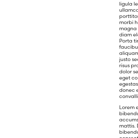
ligula 
ullamco
porttit
morbi ha
magna n
diam el
Porta ti
faucibu
aliquam
justo s
risus pr
dolor s
eget co
egestas
donec e
convall
Lorem er
bibendu
accumsa
mattis.
bibendu