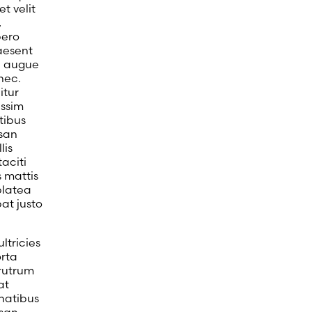
t velit
,
bero
raesent
c augue
nec.
itur
issim
tibus
msan
lis
aciti
 mattis
platea
at justo
ltricies
orta
 rutrum
at
natibus