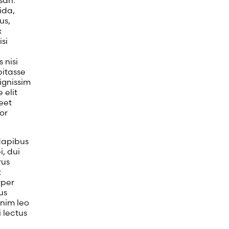
san.
ida,
us,
x
si
 nisi
bitasse
ignissim
 elit
eet
or
dapibus
, dui
rus
t
rper
us
enim leo
 lectus