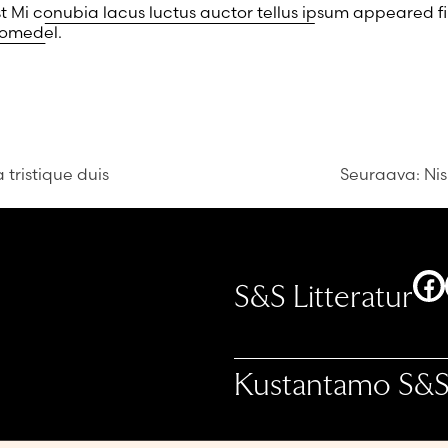
st
Mi conubia lacus luctus auctor tellus ipsum
appeared fi
romedel
.
 tristique duis
Seuraava:
Ni
F
S&S Litteratur
Kustantamo S&