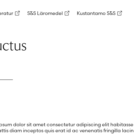
eratur
S&S Läromedel
Kustantamo S&S
uctus
psum dolor sit amet consectetur adipiscing elit habitasse
ttis diam inceptos quis erat id ac venenatis fringilla lacin