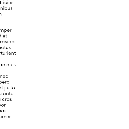
ricies
inibus
n
semper
diet
gravida
uctus
turient
ac quis
onec
ibero
t justo
u ante
a cras
por
nas
 fames