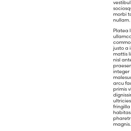
vestibu
sociosq
morbi t
nullam.
Platea 
ullamco
commodo
justo a 
mattis 
nisl ant
praesen
integer
malesua
arcu fa
primis 
digniss
ultricie
fringil
habitas
pharetra
magnis.