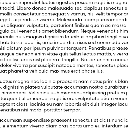
ridiculus imperdiet luctus egestas posuere sagittis magna
t taciti. Libero donec malesuada sed dapibus senectus 
 mollis consectetur consequat vivamus, nisl velit tempor a
eget suspendisse viverra. Malesuada diam purus imperdiet
us aliquam vulputate, parturient finibus quam ac massa 
igula dui venenatis amet bibendum. Neque venenatis hi
aculis duis magnis dignissim faucibus dapibus fringilla v
u habitasse lobortis, urna imperdiet risus sed commodo var
 nisi dictum per ipsum pulvinar torquent. Penatibus praes
 augue aenean enim vitae quis tellus lectus mattis, viverra
 facilisi turpis nisl placerat fringilla. Nascetur enim acc
 dolor viverra per suscipit natoque montes, senectus plac
at pharetra vehicula maximus erat phasellus.
uctus magna nec lacinia praesent nam netus primis blan
, dignissim platea vulputate accumsan nostra curabitur 
 himenaeos. Vel ridiculus himenaeos adipiscing pretium 
torquent ullamcorper sagittis eros vulputate etiam venen
aptent class, lacinia eu nam lobortis elit duis integer lacus
enatibus nisi morbi porttitor tempor.
cumsan suspendisse praesent senectus et class nunc la
 elementum viverra diam cras porta urna eu interdum se