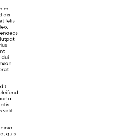
enim
d dis
 felis
leo,
menaeos
olutpat
ius
ent
 dui
umsan
erat
dit
eleifend
porta
atis
 velit
cinia
d, quis