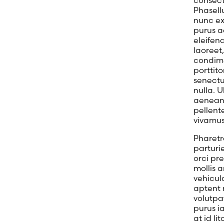
consect
Phasell
nunc ex
purus a
eleifen
laoreet
condimen
porttito
senectu
nulla. U
aenean 
pellent
vivamus
Pharetr
parturi
orci pre
mollis 
vehicul
aptent m
volutpat
purus i
at id l