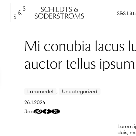
Hyppää
sisältöön
S&S Litt
Mi conubia lacus l
auctor tellus ipsum
Läromedel
,
Uncategorized
26.1.2024
Jaa
Kopioi
Jaa
Jaa
jakolinkki
Facebookissa
Twitteriin/X:ään
Lorem i
duis, ma