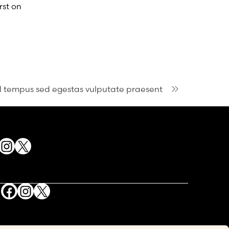
rst on
sl tempus sed egestas vulputate praesent
acebook
Instagram
X
Facebook
Instagram
X
S