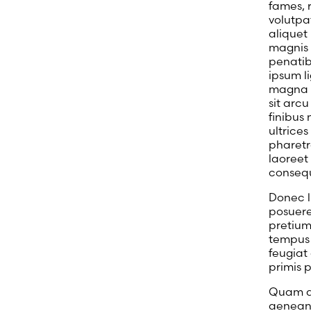
fames, 
volutpa
aliquet
magnis 
penatib
ipsum l
magna i
sit arc
finibus
ultrices
pharetra
laoreet
consequ
Donec l
posuere
pretium
tempus 
feugiat 
primis p
Quam ac
aenean,