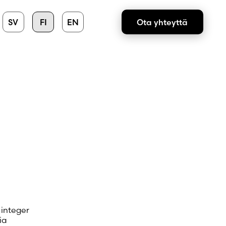
SV
FI
EN
Ota yhteyttä
 integer
ia