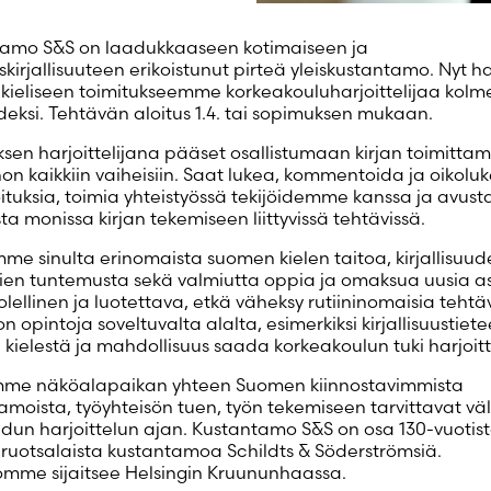
amo S&S on laadukkaaseen kotimaiseen ja
kirjallisuuteen erikoistunut pirteä yleiskustantamo. Nyt
ieliseen toimitukseemme korkeakouluharjoittelijaa kolme
eksi. Tehtävän aloitus 1.4. tai sopimuksen mukaan.
ksen harjoittelijana pääset osallistumaan kirjan toimittam
on kaikkiin vaiheisiin. Saat lukea, kommentoida ja oikolu
joituksia, toimia yhteistyössä tekijöidemme kanssa ja avust
ta monissa kirjan tekemiseen liittyvissä tehtävissä.
e sinulta erinomaista suomen kielen taitoa, kirjallisuude
ajien tuntemusta sekä valmiutta oppia ja omaksua uusia as
lellinen ja luotettava, etkä väheksy rutiininomaisia tehtäv
on opintoja soveltuvalta alalta, esimerkiksi kirjallisuustiete
kielestä ja mahdollisuus saada korkeakoulun tuki harjoit
mme näköalapaikan yhteen Suomen kiinnostavimmista
amoista, työyhteisön tuen, työn tekemiseen tarvittavat väl
dun harjoittelun ajan. Kustantamo S&S on osa 130-vuotis
uotsalaista kustantamoa Schildts & Söderströmsiä.
omme sijaitsee Helsingin Kruununhaassa.