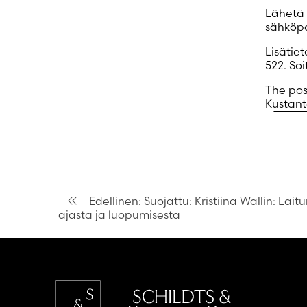
Lähetä 
sähköpo
Lisätie
522. Soit
The po
Kustan
Artikkelien
Edellinen:
Suojattu: Kristiina Wallin: Lait
ajasta ja luopumisesta
selaus