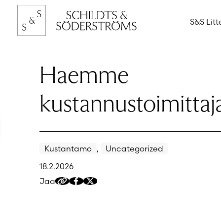
Hyppää
sisältöön
S&S Litt
Haemme
kustannustoimittaja
Kustantamo
,
Uncategorized
18.2.2026
Jaa
Kopioi
Jaa
Jaa
jakolinkki
Facebookissa
Twitteriin/X:ään