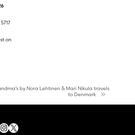
26
 5717
st on
ndma’s by Nora Lehtinen & Mari Nikula travels
to Denmark
acebook
Instagram
X