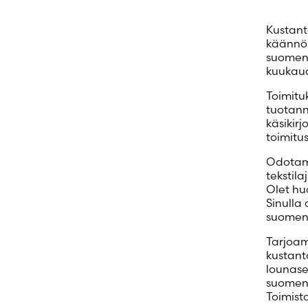
Kustant
käännös
suomenk
kuukaud
Toimitu
tuotann
käsikir
toimitus
Odotamm
tekstil
Olet huo
Sinulla 
suomen 
Tarjoa
kustant
lounase
suomenr
Toimist