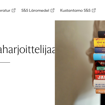
eratur
S&S Läromedel
Kustantamo S&S
harjoittelijaa