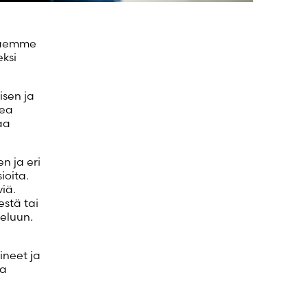
 haemme
ksi
isen ja
kea
aa
n ja eri
ioita.
iä.
estä tai
teluun.
ineet ja
ta