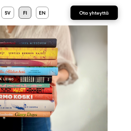
SV
FI
EN
Ota yhteyttä