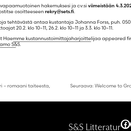
vapaamuotoinen hakemuksesi ja cv:si
viimeistään 4.3.20
stitse osoitteeseen
rekry@sets.fi
.
toja tehtävästä antaa kustantaja Johanna Forss, puh. 050
toajat 20.2. klo 10–11, 26.2. klo 10–11 ja 3.3. klo 10–11.
st
Haemme kustannustoimittajaharjoittelijaa
appeared fir
tamo S&S
.
uri – romaani taiteesta,
Seuraava:
Welcome to Gra
F
S&S Litteratur