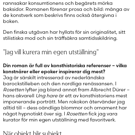
rannsakar konsumtionens och begärets mörka
baksidor. Romanen förenar prosa och bild: många av
de konstverk som beskrivs finns också återgivna i
boken.
Den finska utgåvan har hyllats för sin originalitet, sitt
stilistiska mod och sin träffsäkra samtidsskildring.
”Jag vill kurera min egen utställning”
Din roman är full av konsthistoriska referenser – vilka
konstnärer eller epoker inspirerar dig mest?
Jag är särskilt intresserad av nederländska
barockstilleben och den nordliga renässansen. I
Rosetten
lyfter jag bland annat fram Albrecht Dürer –
hans akvarell
Ung hare
är ett av konsthistoriens mest
imponerande porträtt. Men rokokon återvänder jag
alltid till – dess oändliga blommor och ornament har
något hypnotiskt över sig. I
Rosetten
fick jag vara
kurator för min egen utställning med favoritverk.
När objekt blir subjekt