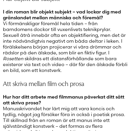
I din roman blir objekt subjekt – vad lockar dig med
gränslandet mellan människa och föremål?
Vi förmänskligar föremål hela tiden – från
barndomens dockor till vuxenlivets teknikprylar.
Sexuell åtrå innebär ofta en objektifiering, men det är
inte nödvändigtvis negativt om båda deltar i leken. I
förälskelsens början projicerar vi våra drömmar och
rädslor på den älskade, som blir en fiktiv figur. I
Rosetten
skildras ett distansförhållande som bara
existerar via text och video – där får den älskade förbli
en bild, som ett konstverk.
Att skriva mellan film och prosa
Hur har ditt arbete med filmmanus påverkat ditt sätt
att skriva prosa?
Manusskrivandet har lärt mig att vara koncis och
tydlig, något jag försöker föra in också i poetisk prosa.
Till skillnad från en roman är ett manus inte ett
självständigt konstverk – det formas av flera