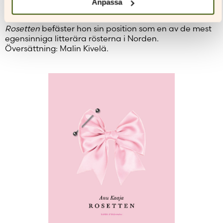
Anpassa
Anu Kaaja (f. 1984) är bosatt i Helsingfors. Hon är
utbildad manusförfattare och debuterade 2015. Med
Rosetten
befäster hon sin position som en av de mest
egensinniga litterära rösterna i Norden.
Översättning: Malin Kivelä.