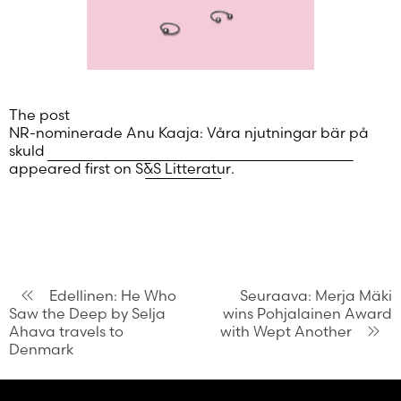
The post
NR-nominerade Anu Kaaja: Våra njutningar bär på
skuld
appeared first on
S&S Litteratur
.
Artikkelien
Edellinen:
He Who
Seuraava:
Merja Mäki
Saw the Deep by Selja
wins Pohjalainen Award
selaus
Ahava travels to
with Wept Another
Denmark