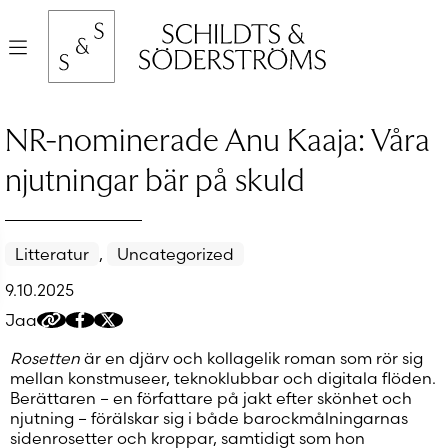
Hyppää
sisältöön
Valikko
NR-nominerade Anu Kaaja: Våra
njutningar bär på skuld
Litteratur
,
Uncategorized
9.10.2025
Jaa
Kopioi
Jaa
Jaa
jakolinkki
Facebookissa
Twitteriin/X:ään
Rosetten
är en djärv och kollagelik roman som rör sig
mellan konstmuseer, teknoklubbar och digitala flöden.
Berättaren – en författare på jakt efter skönhet och
njutning – förälskar sig i både barockmålningarnas
sidenrosetter och kroppar, samtidigt som hon