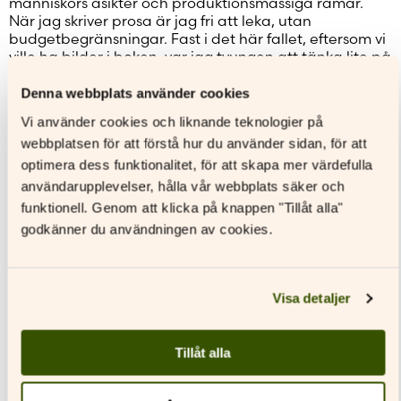
människors åsikter och produktionsmässiga ramar.
När jag skriver prosa är jag fri att leka, utan
budgetbegränsningar. Fast i det här fallet, eftersom vi
ville ha bilder i boken, var jag tvungen att tänka lite på
upphovsrätt. Som tur var är de flesta konstverk jag
beskriver i
Rosetten
så gamla att vi också kunde
Denna webbplats använder cookies
inkludera bilder – läsaren behöver inte googla hela
Vi använder cookies och liknande teknologier på
tiden.
webbplatsen för att förstå hur du använder sidan, för att
optimera dess funktionalitet, för att skapa mer värdefulla
Njutningens skuld
användarupplevelser, hålla vår webbplats säker och
funktionell. Genom att klicka på knappen "Tillåt alla"
Du skriver ofta om makt och begär. Hur ville du
utmana läsaren den här gången?
godkänner du användningen av cookies.
Jag vill att vi ska bli medvetna om det överflöd vi
omger oss med. Tidigare var kaffe och choklad
lyxprodukter för adeln – nu är de självklarheter. Men
bakom vardagslyxen finns ofta exploatering som vi
Visa detaljer
blundar för. Den europeiska konsthistorien är både
vacker och brutal – våra njutningar bär på skuld.
Tillåt alla
Om författaren