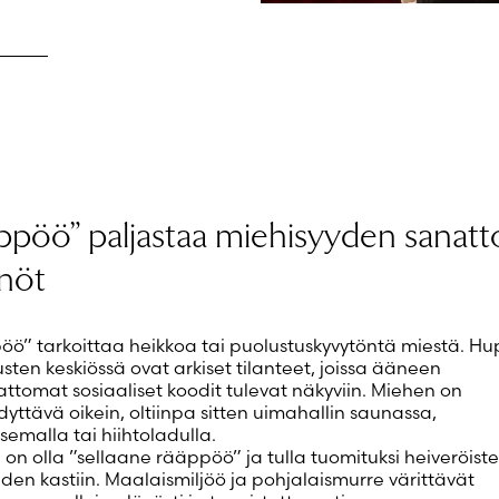
ppöö” paljastaa miehisyyden sanat
nöt
ö” tarkoittaa heikkoa tai puolustuskyvytöntä miestä. Hu
sten keskiössä ovat arkiset tilanteet, joissa ääneen
ttomat sosiaaliset koodit tulevat näkyviin. Miehen on
dyttävä oikein, oltiinpa sitten uimahallin saunassa,
semalla tai hiihtoladulla.
 on olla ”sellaane rääppöö” ja tulla tuomituksi heiveröist
iden kastiin. Maalaismiljöö ja pohjalaismurre värittävät