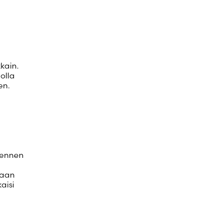
kain.
olla
en.
o ennen
taan
aisi