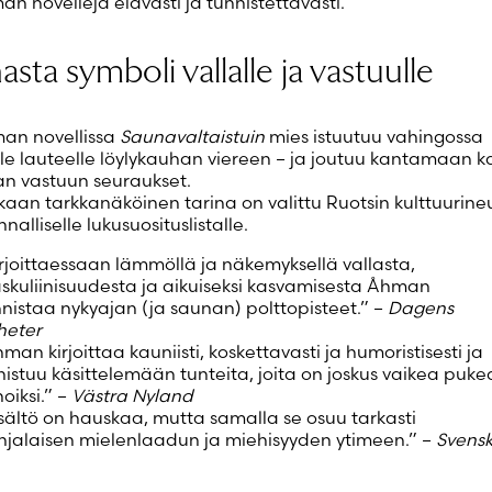
n novelleja elävästi ja tunnistettavasti.
sta symboli vallalle ja vastuulle
an novellissa
Saunavaltaistuin
mies istuutuu vahingossa
le lauteelle löylykauhan viereen – ja joutuu kantamaan ka
n vastuun seuraukset.
aan tarkkanäköinen tarina on valittu Ruotsin kulttuurine
nalliselle lukusuosituslistalle.
rjoittaessaan lämmöllä ja näkemyksellä vallasta,
skuliinisuudesta ja aikuiseksi kasvamisesta Åhman
nistaa nykyajan (ja saunan) polttopisteet.” –
Dagens
heter
man kirjoittaa kauniisti, koskettavasti ja humoristisesti ja
istuu käsittelemään tunteita, joita on joskus vaikea puke
oiksi.” –
Västra Nyland
sältö on hauskaa, mutta samalla se osuu tarkasti
hjalaisen mielenlaadun ja miehisyyden ytimeen.” –
Svens