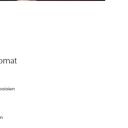
tomat
paisien
en