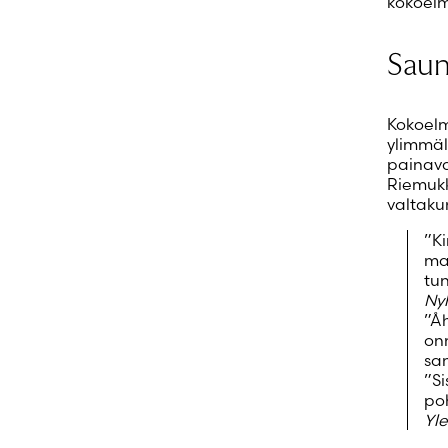
kokoelma
Sauna
Kokoelm
ylimmäl
painava
Riemukk
valtakun
”Ki
ma
tun
Ny
”Åh
onn
san
”Si
po
Yle