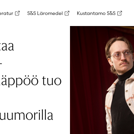
eratur
S&S Läromedel
Kustantamo S&S
taa
–
ääppöö tuo
uumorilla