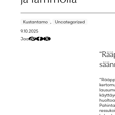
Kustantamo
,
Uncategorized
9.10.2025
Jaa
Kopioi
Jaa
Jaa
jakolinkki
Facebookissa
Twitteriin/X:ään
“Rää
sään
”Rääppö
kertomu
lausuma
käyttäy
huoltoa
Pahinta
ressuko