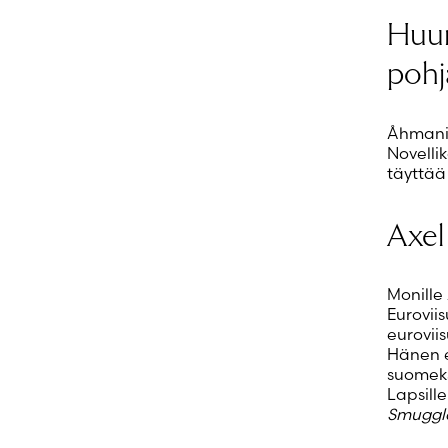
Huum
pohj
Åhmanin
Novelli
täyttää
Axel
Monille
Euroviis
eurovii
Hänen 
suomeks
Lapsill
Smuggla