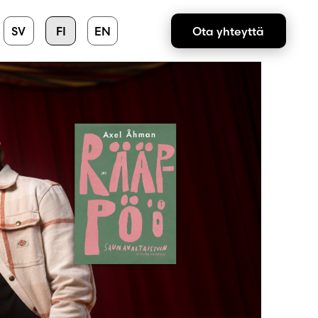
SV
FI
EN
Ota yhteyttä