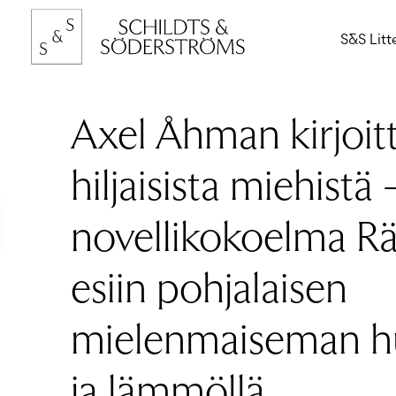
Hyppää
sisältöön
S&S Litt
Axel Åhman kirjoit
hiljaisista miehistä 
novellikokoelma R
esiin pohjalaisen
mielenmaiseman h
ja lämmöllä