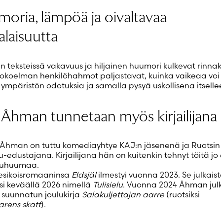
oria, lämpöä ja oivaltavaa
alaisuutta
 teksteissä vakavuus ja hiljainen huumori kulkevat rinnak
kokoelman henkilöhahmot paljastavat, kuinka vaikeaa voi 
 ympäristön odotuksia ja samalla pysyä uskollisena itselle
 Åhman tunnetaan myös kirjailijana
 Åhman on tuttu komediayhtye KAJ:n jäsenenä ja Ruotsin
u-edustajana. Kirjailijana hän on kuitenkin tehnyt töitä j
suhuumaa.
esikoisromaaninsa
Eldsjäl
ilmestyi vuonna 2023. Se julkais
i keväällä 2026 nimellä
Tulisielu
. Vuonna 2024 Åhman julk
e suunnatun joulukirja
Salakuljettajan aarre
(ruotsiksi
rens skatt
).