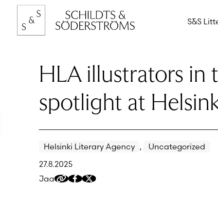
Hyppää
sisältöön
S&S Litt
HLA illustrators in 
spotlight at Helsink
Helsinki Literary Agency
,
Uncategorized
27.8.2025
Jaa
Kopioi
Jaa
Jaa
jakolinkki
Facebookissa
Twitteriin/X:ään