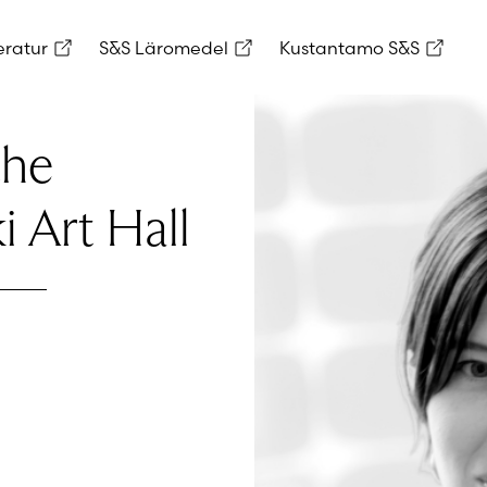
eratur
S&S Läromedel
Kustantamo S&S
the
i Art Hall