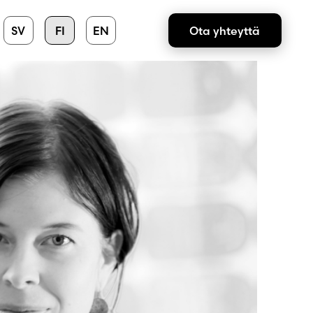
SV
FI
EN
Ota yhteyttä