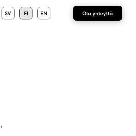
SV
FI
EN
Ota yhteyttä
m