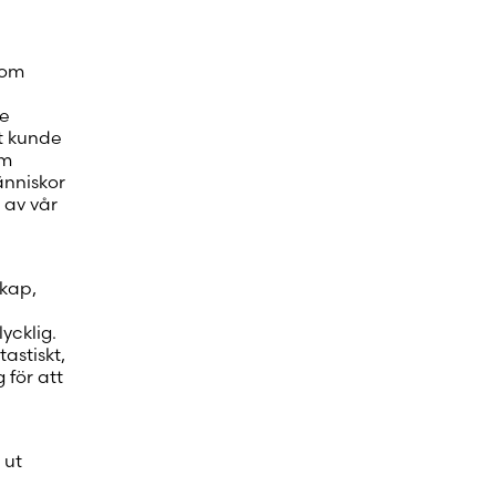
som
de
t kunde
om
änniskor
 av vår
skap,
ycklig.
astiskt,
 för att
 ut