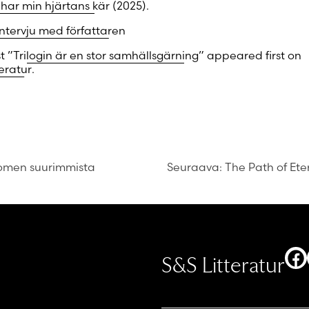
 har min hjärtans kär
(2025).
intervju med författaren
st
”Trilogin är en stor samhällsgärning”
appeared first on
eratur
.
Suomen suurimmista
Seuraava:
The Path of Ete
F
S&S Litteratur