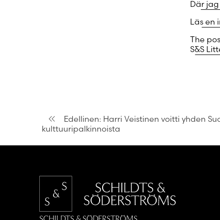
Där jag
Läs en 
The po
S&S Litt
Artikkelien
Edellinen:
Harri Veistinen voitti yhden 
kulttuuripalkinnoista
selaus
SCHILDTS & SÖDERSTRÖMS