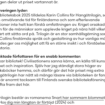
gen delar ut priset vartannat år.
iveringen lyder:
blioteksbok 2025 tilldelas Karin Collins för Hangötrilogin, 
en omvälvande tid för finländarna och som efterlevande
ioner inte helt kan förstå omfattningen av. Kriget orsaka
 för de människor som upplevde kriget på nära håll vilke
rt att sätta ord på. Trilogin är en stor samhällsgärning s
ollins finstämda språk och gestaltning av hur vanliga m
s ger oss möjlighet att få en större insikt i och förståelse
toria.
aktade författaren för en snabb kommentar:
ar bibliotek! Civilisationens sanna kärna, en källa till kun
et och inspiration. Själv har jag ständigt stora högar av
eksböcker hemma, och därför gör det här priset mig extra l
götrilogin har nått så många läsare via biblioteken är fant
är enormt tacksam till Finlands svenska biblioteksförening
lyfta fram det här.
ilogin består av romanerna
Snart har sommarn blommat
Hos dig min längtan är förtöjd
(2024) och