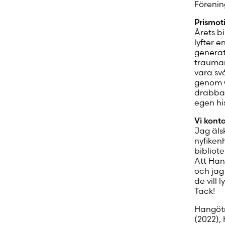
Förenin
Prismot
Årets bi
lyfter 
generat
trauman
vara svå
genom C
drabbade
egen his
Vi kont
Jag älsk
nyfikenh
bibliot
Att Han
och jag 
de vill 
Tack!
Hangötr
(2022),