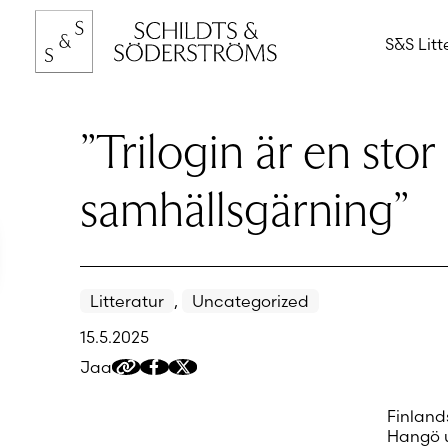
Hyppää
sisältöön
S&S Litt
”Trilogin är en stor
samhällsgärning”
Litteratur
,
Uncategorized
15.5.2025
Jaa
Kopioi
Jaa
Jaa
jakolinkki
Facebookissa
Twitteriin/X:ään
Finlands
Hangö u