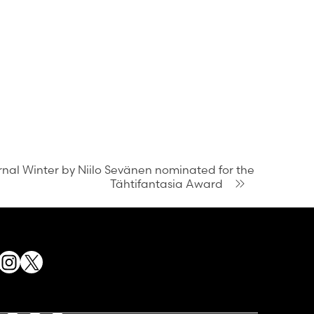
rnal Winter by Niilo Sevänen nominated for the
Tähtifantasia Award
acebook
Instagram
X