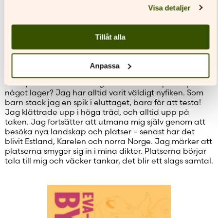
text. Så bilderna och jag hör ihop. Orden är bara den
Visa detaljer
farliga transportsträckan.
Du menar också att ditt skrivande är ett slags
Tillåt alla
forskning, att du skriver för att förstå dig själv och
världen.
– Så är det. Varför skulle jag annars hålla på med lyrik
Anpassa
och inte bara hitta ett vanligt jobb där jag får vara
anonym och köra omkring med makaronipaket på
något lager? Jag har alltid varit väldigt nyfiken. Som
barn stack jag en spik i eluttaget, bara för att testa!
Jag klättrade upp i höga träd, och alltid upp på
taken. Jag fortsätter att utmana mig själv genom att
besöka nya landskap och platser – senast har det
blivit Estland, Karelen och norra Norge. Jag märker att
platserna smyger sig in i mina dikter. Platserna börjar
tala till mig och väcker tankar, det blir ett slags samtal.