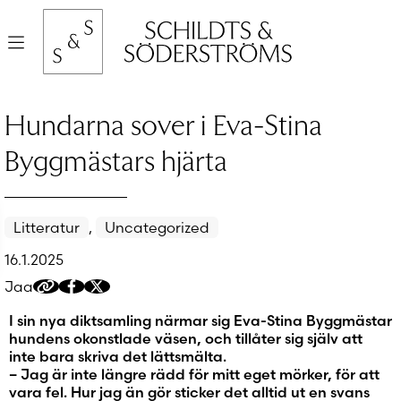
Hyppää
sisältöön
Valikko
Hundarna sover i Eva-Stina
Byggmästars hjärta
Litteratur
,
Uncategorized
16.1.2025
Jaa
Kopioi
Jaa
Jaa
jakolinkki
Facebookissa
Twitteriin/X:ään
I sin nya diktsamling närmar sig Eva-Stina Byggmästar
hundens okonstlade väsen, och tillåter sig själv att
inte bara skriva det lättsmälta.
– Jag är inte längre rädd för mitt eget mörker, för att
vara fel. Hur jag än gör sticker det alltid ut en svans