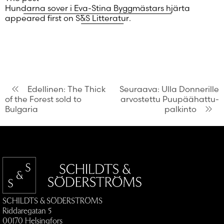
Hundarna sover i Eva-Stina Byggmästars hjärta
appeared first on
S&S Litteratur
.
Artikkelien
Edellinen:
The Thick
Seuraava:
Ulla Donnerille
of the Forest sold to
arvostettu Puupäähattu-
selaus
Bulgaria
palkinto
SCHILDTS & SÖDERSTRÖMS
Riddaregatan 5
00170 Helsingfors