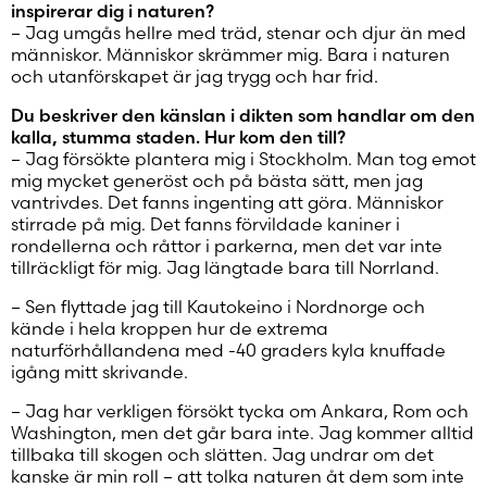
inspirerar dig i naturen?
– Jag umgås hellre med träd, stenar och djur än med
människor. Människor skrämmer mig. Bara i naturen
och utanförskapet är jag trygg och har frid.
Du beskriver den känslan i dikten som handlar om den
kalla, stumma staden. Hur kom den till?
– Jag försökte plantera mig i Stockholm. Man tog emot
mig mycket generöst och på bästa sätt, men jag
vantrivdes. Det fanns ingenting att göra. Människor
stirrade på mig. Det fanns förvildade kaniner i
rondellerna och råttor i parkerna, men det var inte
tillräckligt för mig. Jag längtade bara till Norrland.
– Sen flyttade jag till Kautokeino i Nordnorge och
kände i hela kroppen hur de extrema
naturförhållandena med -40 graders kyla knuffade
igång mitt skrivande.
– Jag har verkligen försökt tycka om Ankara, Rom och
Washington, men det går bara inte. Jag kommer alltid
tillbaka till skogen och slätten. Jag undrar om det
kanske är min roll – att tolka naturen åt dem som inte