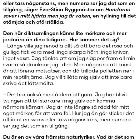
eller tass någonstans, men numera ser jag det som en
tillgång, säger Eva-Stina Byggmästar om
Hundarna
sover i mitt hjärta men jag är vaken
, en hyllning till det
otämjda och oförställda.
Den här diktsamlingen känns lite mörkare och mer
jordnära än dina tidigare. Hur kommer det sig?
– Länge ville jag renodla allt så att bara det rosa och
gulliga fick vara med; inga skarpa hörn, inga knivar,
inget vasst. Jag tänkte att om jag släpper fram all min
svärta så drunknar jag i den. Men någon sa att konst
är att förena motsatser, och då trillade polletten ner i
min reptilhjärna. Jag vill tillåta mig själv att inte bara
skriva det lättsmälta.
– Det har också med åldern att göra. Jag har blivit
tvungen att bli starkare i mig själv och komma
närmare kärnan. Jag är inte längre så rädd för mitt
eget mörker, för att vara fel. Hur jag än gör sticker det
alltid ut en svans eller tass någonstans, men numera
ser jag det som en tillgång.
Du är en av våra främsta naturlyriker. Vad är det som