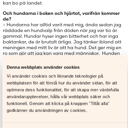
kan bo på landet.
Och hundarna i boken och hjärtat, varifrån kommer
de?
– Hundarna har alltid varit med mig, ända sedan jag
räddade en hundvalp från döden när jag var tio år
gammal. Hundar hyser ingen bitterhet och har inga
baktankar, de är brutalt ärliga. Jag tänker ibland att
meningen med mitt liv är att ha hund. Det ger mig en
ro som gör att jag kan vara med människor. Hunden
figurerar också i nästan alla kulturers myter och folktro
som en symbol mellan himlen och människan.
Denna webbplats använder cookies
Du har sagt att du egentligen är mer bildkonstnär än
Vi använder cookies och liknande teknologier på
lyriker. Berätta!
webbplatsen för att förstå hur du använder sidan, för att
– Det viktiga för mig är att skapa en bild som går att
optimera dess funktionalitet, för att skapa mer värdefulla
transportera till läsarens huvud – en diabild som hen
användarupplevelser, hålla vår webbplats säker och
kan sätta in i sitt eget huvud och klicka igång. Bilden
är diktens essens, orden finns egentligen inte.
funktionell. Genom att klicka på knappen "Tillåt alla"
– Det här med poesin är ett stort misstag – jag har ju
godkänner du användningen av cookies.
dyslexi och kan inte skriva en enda mening utan att
det blir åtminstone fem fel. Som barn ville jag bli
konstnär för att dölja att jag inte kunde bokstäver och