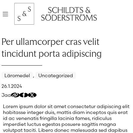
Hyppää
sisältöön
Valikko
Per ullamcorper cras velit
tincidunt porta adipiscing
Läromedel
,
Uncategorized
26.1.2024
Jaa
Kopioi
Jaa
Jaa
jakolinkki
Facebookissa
Twitteriin/X:ään
Lorem ipsum dolor sit amet consectetur adipiscing elit
habitasse integer duis, mattis diam inceptos quis erat
id ac venenatis fringilla lacinia fames, ridiculus
imperdiet luctus egestas posuere sagittis magna
volutpat taciti. Libero donec malesuada sed dapibus