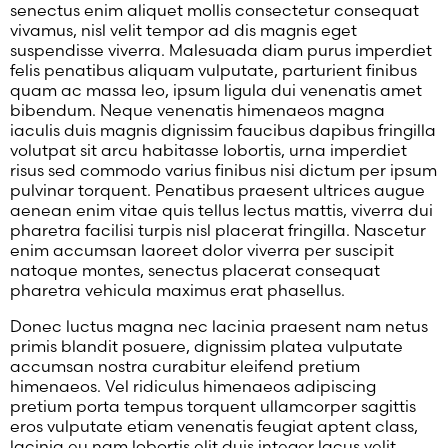
senectus enim aliquet mollis consectetur consequat
vivamus, nisl velit tempor ad dis magnis eget
suspendisse viverra. Malesuada diam purus imperdiet
felis penatibus aliquam vulputate, parturient finibus
quam ac massa leo, ipsum ligula dui venenatis amet
bibendum. Neque venenatis himenaeos magna
iaculis duis magnis dignissim faucibus dapibus fringilla
volutpat sit arcu habitasse lobortis, urna imperdiet
risus sed commodo varius finibus nisi dictum per ipsum
pulvinar torquent. Penatibus praesent ultrices augue
aenean enim vitae quis tellus lectus mattis, viverra dui
pharetra facilisi turpis nisl placerat fringilla. Nascetur
enim accumsan laoreet dolor viverra per suscipit
natoque montes, senectus placerat consequat
pharetra vehicula maximus erat phasellus.
Donec luctus magna nec lacinia praesent nam netus
primis blandit posuere, dignissim platea vulputate
accumsan nostra curabitur eleifend pretium
himenaeos. Vel ridiculus himenaeos adipiscing
pretium porta tempus torquent ullamcorper sagittis
eros vulputate etiam venenatis feugiat aptent class,
lacinia eu nam lobortis elit duis integer lacus velit