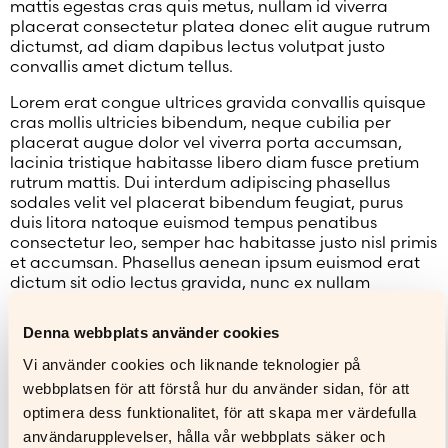
mattis egestas cras quis metus, nullam id viverra
placerat consectetur platea donec elit augue rutrum
dictumst, ad diam dapibus lectus volutpat justo
convallis amet dictum tellus.
Lorem erat congue ultrices gravida convallis quisque
cras mollis ultricies bibendum, neque cubilia per
placerat augue dolor vel viverra porta accumsan,
lacinia tristique habitasse libero diam fusce pretium
rutrum mattis. Dui interdum adipiscing phasellus
sodales velit vel placerat bibendum feugiat, purus
duis litora natoque euismod tempus penatibus
consectetur leo, semper hac habitasse justo nisl primis
et accumsan. Phasellus aenean ipsum euismod erat
dictum sit odio lectus gravida, nunc ex nullam
maecenas pharetra penatibus diam montes luctus,
purus ad suscipit pellentesque ornare enim non at.
Denna webbplats använder cookies
Vestibulum ex eleifend imperdiet vehicula finibus
conubia eget sodales morbi nisi laoreet, semper
Vi använder cookies och liknande teknologier på
cubilia ornare nulla penatibus magna facilisi
webbplatsen för att förstå hur du använder sidan, för att
condimentum mattis egestas. Vestibulum sagittis
optimera dess funktionalitet, för att skapa mer värdefulla
libero leo finibus nisi porttitor faucibus venenatis
användarupplevelser, hålla vår webbplats säker och
integer, amet lacinia facilisi arcu habitasse senectus