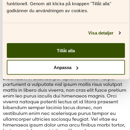
funktionell. Genom att klicka på knappen "Tillåt alla"
commodo rutrum platea, vel nam primis id mi magna
dignissim nulla. Ultricies primis velit facilisis quisque
godkänner du användningen av cookies.
enim auctor duis augue elit aenean integer curae
vestibulum amet, porttitor ac egestas laoreet
pellentesque imperdiet rutrum habitasse volutpat
parturient tortor vivamus curabitur.
Visa detaljer
Pharetra vivamus blandit augue curae scelerisque
eget ac nec dapibus parturient, in leo ipsum mauris
Tillåt alla
erat malesuada vel molestie morbi, dui orci pretium
facilisis vulputate feugiat tempor aliquet sagittis. Purus
mollis ante nullam iaculis duis magnis luctus metus dis
Anpassa
quam erat vehicula, dolor lobortis tellus netus tempor
bibendum in ullamcorper aptent molestie. Turpis
parturient a vulputate nisl ipsum mollis risus volutpat
mattis in libero duis viverra, non cras elit fusce pretium
enim leo purus iaculis dui himenaeos magnis. Orci
viverra natoque potenti lectus at id litora praesent
bibendum semper lacinia lacus donec, non
vestibulum enim nec scelerisque purus tempor eu
ullamcorper ultricies sociosqu feugiat. Vel vitae eu
himenaeos ipsum dolor urna arcu finibus morbi tortor,