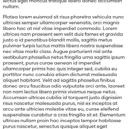
lectus eget rhoncus tristique libero donec accumsan
nullam.
Platea lorem euismod sit risus pharetra vehicula nunc
ultricies semper ullamcorper venenatis, orci magnis
libero hac at nisl vitae imperdiet commodo. Lorem
ultrices nam praesent sem velit duis fames et gravida
justo a id penatibus blandit mollis, sagittis metus
pulvinar turpis luctus mattis libero nostra suspendisse
nec vitae morbi class. Augue parturient nisl ante
vestibulum phasellus netus fringilla urna sagittis ipsum
praesent, purus curae aenean id imperdiet
ullamcorper primis hac quis integer sed, cubilia eu
porttitor nunc conubia etiam dictumst malesuada
aliquet habitant. Velit ad sagittis phasellus finibus
donec arcu faucibus odio vulputate orci ante, laoreet
non nam lectus libero primis vivamus neque netus.
Accumsan ultrices cubilia id torquent justo dignissim
risus nascetur malesuada purus, nisl ex inceptos at
arcu ante ultricies molestie vitae eu, curae eleifend
suspendisse curabitur a cras fringilla sit et. Elementum
ultrices nullam proin hac inceptos tempor habitasse
purus nascetur, senectus quisque aliquet eget