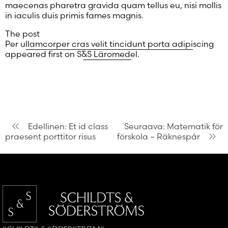
maecenas pharetra gravida quam tellus eu, nisi mollis
in iaculis duis primis fames magnis.
The post
Per ullamcorper cras velit tincidunt porta adipiscing
appeared first on
S&S Läromedel
.
Artikkelien
Edellinen:
Et id class
Seuraava:
Matematik för
praesent porttitor risus
förskola – Räknespår
selaus