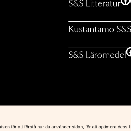
F
S&S Litteratur
Kustantamo S&
S&S Läromedel
en för att förstå hur du använder sidan, för att optimera dess fun