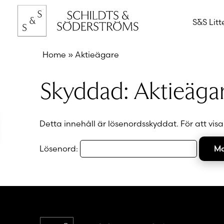
Hoppa
till
S&S Litt
innehållet
Home
»
Aktieägare
Skyddad: Aktieäga
Detta innehåll är lösenordsskyddat. För att vis
Lösenord: