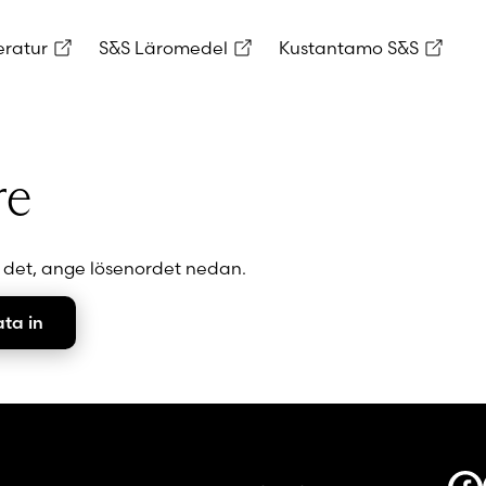
eratur
S&S Läromedel
Kustantamo S&S
re
a det, ange lösenordet nedan.